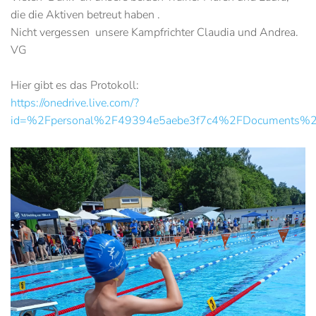
die die Aktiven betreut haben .
Nicht vergessen unsere Kampfrichter Claudia und Andrea.
VG
Hier gibt es das Protokoll:
https://onedrive.live.com/?
id=%2Fpersonal%2F49394e5aebe3f7c4%2FDocuments